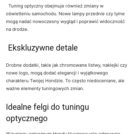
⁣ ‍ Tuning optyczny obejmuje‌ również⁣ zmiany w
oświetleniu⁤ samochodu. ‌Nowe‍ lampy przednie czy tylne⁢
mogą nadać nowoczesny wygląd i‍ poprawić⁣ widoczność
⁢na drodze.
​ Ekskluzywne detale
Drobne⁤ dodatki, takie ⁤jak chromowane ⁢listwy, naklejki czy
nowe logo, mogą dodać elegancji ⁤i wyjątkowego
⁢charakteru Twojej⁣ Hondzie. To często niedoceniane, ale
ważne elementy tuningowych zmian.
Idealne felgi do tuningu
optycznego
W tuningu optycznym Hondy ⁢kluczową rolę odgrywają