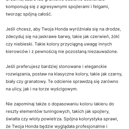
komponują się z agresywnymi spojlerami i felgami,
tworząc spójną ​całość.
Jeśli chcesz, aby ​Twoja Honda wyróżniała się na drodze,
zdecyduj​ się​ na ‍jaskrawe barwy, takie jak czerwień, żółć
czy niebieski. Takie​ kolory ⁢przyciągną uwagę innych
kierowców i z‍ pewnością nie pozostaną niezauważone.
Jeśli preferujesz‌ bardziej stonowane i⁤ eleganckie
rozwiązania, postaw na klasyczne kolory, takie jak czarny,
biały ⁢czy granatowy. Te odcienie sprawdzą ⁣się zarówno
na ulicy, jak i na ‌torze wyścigowym.
Nie zapominaj także ⁢o dopasowaniu koloru lakieru do ​
reszty elementów tuningowych, takich​ jak spojlery,
światła czy wloty powietrza. Spójna kolorystyka sprawi,
⁢że Twoja Honda będzie ​wyglądała profesjonalnie i