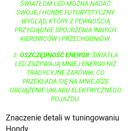
ŚWIATŁOM LED MOŻNA NADAĆ
SWOJEJ⁢ HONDE FUTURYSTYCZNY
WYGLĄD, KTÓRY Z‌ PEWNOŚCIĄ
PRZYCIĄGNIE ⁣SPOJRZENIA INNYCH
KIEROWCÓW I ⁣PRZECHODNIÓW.
3.
OSZCZĘDNOŚĆ ENERGII
: ŚWIATŁA
LED ZUŻYWAJĄ MNIEJ ENERGII⁤ NIŻ
TRADYCYJNE ŻARÓWKI, CO
‌PRZEKŁADA SIĘ NA MNIEJSZE
OBCIĄŻENIE UKŁADU ELEKTRYCZNEGO
POJAZDU.
Znaczenie detali w tuningowaniu
Hondy