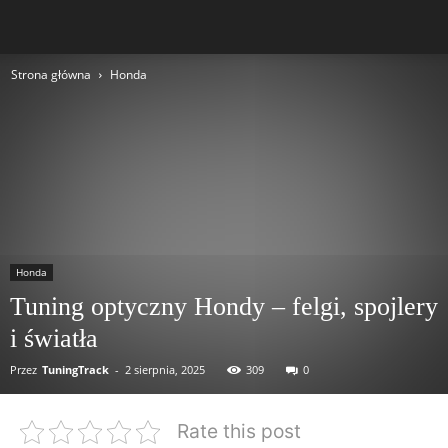
Strona główna
Honda
Honda
Tuning optyczny Hondy – felgi, spojlery
i światła
Przez
TuningTrack
-
2 sierpnia, 2025
309
0
Rate this post