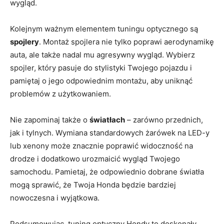
wygląd.
Kolejnym ważnym elementem‌ tuningu ⁢optycznego są
spojlery
. Montaż spojlera nie tylko poprawi aerodynamikę
auta, ale także nadal mu agresywny wygląd. Wybierz
⁤spojler, ⁣który pasuje do stylistyki​ Twojego pojazdu i
pamiętaj o jego odpowiednim ⁢montażu, aby ⁤uniknąć
problemów z użytkowaniem.
Nie zapominaj także o
światłach
– zarówno przednich,
jak i tylnych. Wymiana standardowych żarówek na LED-y
lub xenony może‍ znacznie poprawić widoczność na
drodze ⁣i dodatkowo urozmaicić wygląd Twojego
‍samochodu. Pamietaj,⁢ że odpowiednio dobrane światła
mogą‍ sprawić, że‌ Twoja Honda ‍będzie bardziej ​
nowoczesna i wyjątkowa.
Podsumowując, tuning optyczny Hondy​ to doskonały