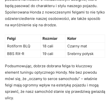
będą pasować do​ charakteru⁤ i‍ stylu naszego ⁣pojazdu.
⁤Spoilerowana Honda z nowoczesnymi felgami to nie tylko‍
odzwierciedlenie naszej osobowości, ale także sposób
na wyróżnienie się na drodze.
Felgi
Rozmiar
Kolor
Rotiform BLQ
18⁤ cali
Czarny mat
BBS⁢ RX-R
19 cali
Srebrny połysk
Podsumowując,‍ dobrze dobrana felga ⁤to kluczowy‍
element tuningu ​optycznego Hondy.⁤ Nie⁤ bez powodu
mówi się, że „oczamy to serce‍ samochodu”⁤ – właśnie
felgi mają ogromny wpływ ‍na estetykę pojazdu i mogą
sprawić, że nasz samochód‌ stanie się‍ prawdziwą gwiazdą
ulicy.