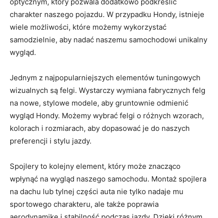
optycznym, który pozwala ​dodatkowo⁣ podkreślić
charakter naszego pojazdu. W przypadku Hondy, istnieje
wiele możliwości, które możemy ⁣wykorzystać​
samodzielnie, aby ⁢nadać naszemu samochodowi unikalny
wygląd.
Jednym z najpopularniejszych elementów tuningowych
wizualnych ⁢są felgi. Wystarczy wymiana fabrycznych felg
na ⁤nowe, stylowe modele, ‍aby gruntownie ‍odmienić⁢
wygląd‍ Hondy. ‍Możemy wybrać felgi o różnych wzorach,
kolorach i rozmiarach, ⁣aby dopasować je​ do naszych
preferencji ​i ​stylu jazdy.
Spojlery to⁣ kolejny element, który może znacząco
wpłynąć na wygląd naszego samochodu. Montaż spojlera
na dachu lub tylnej⁤ części auta⁤ nie tylko nadaje⁣ mu
sportowego charakteru, ale⁢ także poprawia
aerodynamikę i stabilność ⁣podczas jazdy. ⁤Dzięki różnym