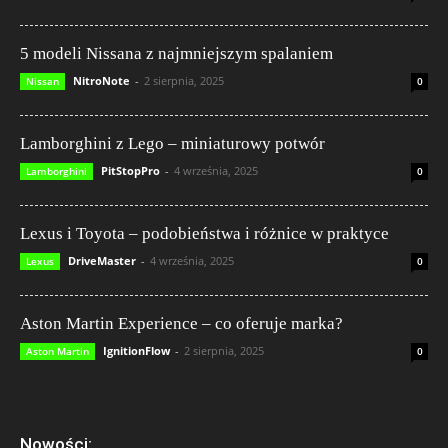
5 modeli Nissana z najmniejszym spalaniem
NitroNote
-
2 sierpnia, 2025
Nissan
0
Lamborghini z Lego – miniaturowy potwór
PitStopPro
-
4 września, 2025
Lamborghini
0
Lexus i Toyota – podobieństwa i różnice w praktyce
DriveMaster
-
4 września, 2025
Lexus
0
Aston Martin Experience – co oferuje marka?
IgnitionFlow
-
2 sierpnia, 2025
Aston Martin
0
Nowości: