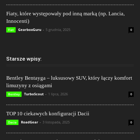
Fiaty, które występowały pod inną marką (np. Lancia,
Innocenti)
GearboxGuru
-
5 grudnia, 2025
Fiat
0
Starsze wpisy:
Bentley Bentayga – luksusowy SUV, który łączy komfort
limuzyny z osiągami
TurboScout
-
1 lipca, 2026
Bentley
0
TOP 10 ciekawych konfiguracji Dacii
RoadGear
-
3 listopada, 2025
Dacia
0