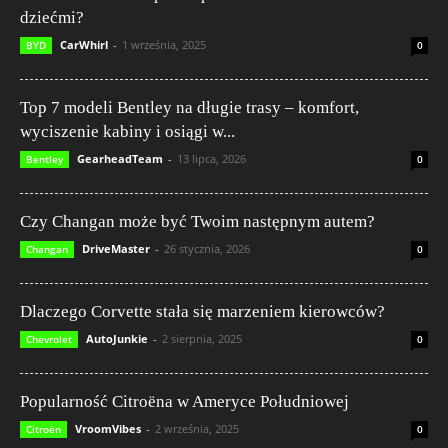
dziećmi?
CarWhirl
-
1 września, 2025
BYD
0
Top 7 modeli Bentley na długie trasy – komfort,
wyciszenie kabiny i osiągi w...
GearheadTeam
-
13 lipca, 2026
Bentley
0
Czy Changan może być Twoim następnym autem?
DriveMaster
-
26 stycznia, 2026
Changan
0
Dlaczego Corvette stała się marzeniem kierowców?
AutoJunkie
-
2 sierpnia, 2025
Chevrolet
0
Popularność Citroëna w Ameryce Południowej
VroomVibes
-
2 września, 2025
Citroën
0