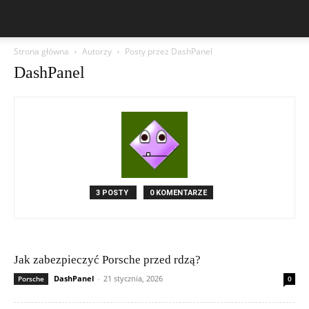
Strona główna
Autorzy
Posty przez DashPanel
DashPanel
3 POSTY
0 KOMENTARZE
Jak zabezpieczyć Porsche przed rdzą?
DashPanel
-
21 stycznia, 2026
Porsche
0