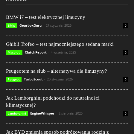
BMW i7 – test elektrycznej limuzyny
GearboxGuru
-
27 stycznia, 2026
BMW
0
Ghibli Trofeo – test najmocniejszego sedana marki
ClutchReport
-
4 września, 2025
Maserati
0
Peugeotem na ślub – alternatywa dla limuzyny?
TurboScout
-
20 stycznia, 2026
Peugeot
0
Jak Lamborghini podchodzi do neutralności
klimatycznej?
EngineWhisper
-
2 sierpnia, 2025
Lamborghini
0
Jak BYD zmienia sposób podróżowania rodzin z