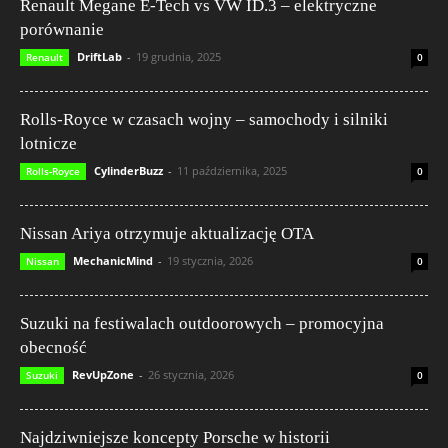
Renault Megane E-Tech vs VW ID.3 – elektryczne
porównanie
DriftLab
-
19 grudnia, 2025
Renault
0
Rolls-Royce w czasach wojny – samochody i silniki
lotnicze
CylinderBuzz
-
11 października, 2025
Rolls-Royce
0
Nissan Ariya otrzymuje aktualizację OTA
MechanicMind
-
19 stycznia, 2026
Nissan
0
Suzuki na festiwalach outdoorowych – promocyjna
obecność
RevUpZone
-
26 stycznia, 2026
Suzuki
0
Najdziwniejsze koncepty Porsche w historii