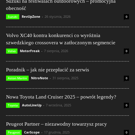
Suzuki na festiwalach outdoorowych – promocyjna
obecność
RevUpZone
-
26 stycznia, 2026
Suzuki
0
Volvo XC40 kontra konkurenci co wyróżnia
szwedzkiego crossovera w zatłoczonym segmencie
MotorFreak
-
7 sierpnia, 2026
Volvo
0
Poradnik – jak nie przepłacić za serwis
NitroNote
-
31 sierpnia, 2025
Aston Martin
0
Nowa Toyota Land Cruiser 2025 – powrót legendy?
AutoLineUp
-
7 września, 2025
Toyota
0
Peugeot Partner – niezawodny towarzysz pracy
CarScope
-
17 grudnia, 2025
Peugeot
0