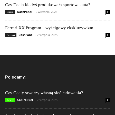
Czy Dacia kiedyś produkowała sportowe auta?
DashPanel
-
2 września, 2025
Dacia
0
Ferrari XX Program – wyścigowy ekskluzywizm
DashPanel
-
2 sierpnia, 2025
Ferrari
0
Polecamy:
Czy Geely stworzy własną sieć ładowania?
CarTrekker
-
2 sierpnia, 2025
Geely
0