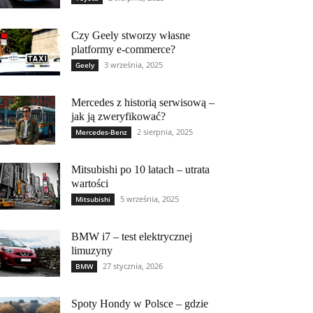
Czy Geely stworzy własne
platformy e-commerce?
3 września, 2025
Geely
Mercedes z historią serwisową –
jak ją zweryfikować?
2 sierpnia, 2025
Mercedes-Benz
Mitsubishi po 10 latach – utrata
wartości
5 września, 2025
Mitsubishi
BMW i7 – test elektrycznej
limuzyny
27 stycznia, 2026
BMW
Spoty Hondy w Polsce – gdzie