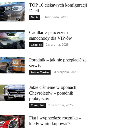
TOP 10 ciekawych konfiguracji
Dacii
3 listopada, 2025
Dacia
Cadillac z pancerzem –
samochody dla VIP-ów
2 sierpnia, 2025
Cadillac
Poradnik – jak nie przepłacić za
serwis
31 sierpnia, 2025
Aston Martin
Jakie ciśnienie w oponach
Chevroletów – poradnik
praktyczny
23 sierpnia, 2025
Chevrolet
Fiat i wyprzedaże rocznika –
kiedy warto kupować?