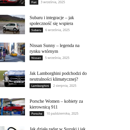
3 września, 2025
Fiat
Subaru i integracje – jak
społeczność się wspiera
6 września, 2025
Subaru
Nissan Sunny – legenda na
rynku wtórnym
5 września, 2025
Nissan
Jak Lamborghini podchodzi do
neutralności klimatycznej?
2 sierpnia, 2025
Lamborghini
Porsche Women – kobiety za
kierownicą 911
10 października, 2025
Porsche
Jak działa radar w Suzuki i jak