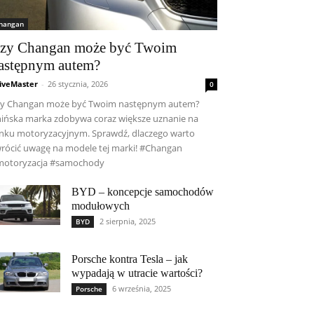
hangan
zy Changan może być Twoim
astępnym autem?
iveMaster
-
26 stycznia, 2026
0
y Changan może być Twoim następnym autem?
ińska marka zdobywa coraz większe uznanie na
nku motoryzacyjnym. Sprawdź, dlaczego warto
rócić uwagę na modele tej marki! #Changan
motoryzacja #samochody
BYD – koncepcje samochodów
modułowych
2 sierpnia, 2025
BYD
Porsche kontra Tesla – jak
wypadają w utracie wartości?
6 września, 2025
Porsche