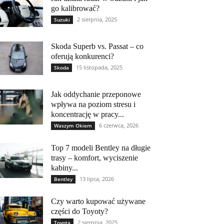
go kalibrować?
2 sierpnia, 2025
Suzuki
Skoda Superb vs. Passat – co
oferują konkurenci?
15 listopada, 2025
Skoda
Jak oddychanie przeponowe
wpływa na poziom stresu i
koncentrację w pracy...
6 czerwca, 2026
Waszym Okiem
Top 7 modeli Bentley na długie
trasy – komfort, wyciszenie
kabiny...
13 lipca, 2026
Bentley
Czy warto kupować używane
części do Toyoty?
2 sierpnia, 2025
Toyota