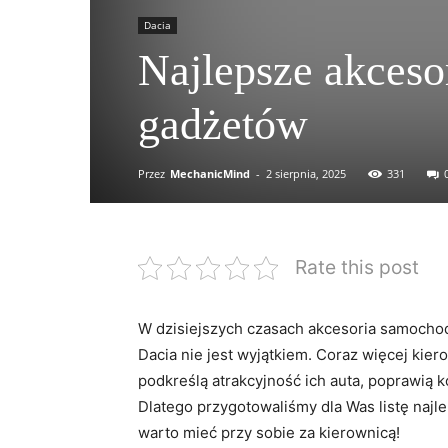
Dacia
Najlepsze akceso
gadżetów
Przez
MechanicMind
-
2 sierpnia, 2025
331
Rate this post
W dzisiejszych czasach akcesoria samocho
Dacia nie jest wyjątkiem. Coraz więcej ki
podkreślą atrakcyjność ich auta, poprawią k
Dlatego przygotowaliśmy dla Was listę najle
warto mieć przy sobie za kierownicą!