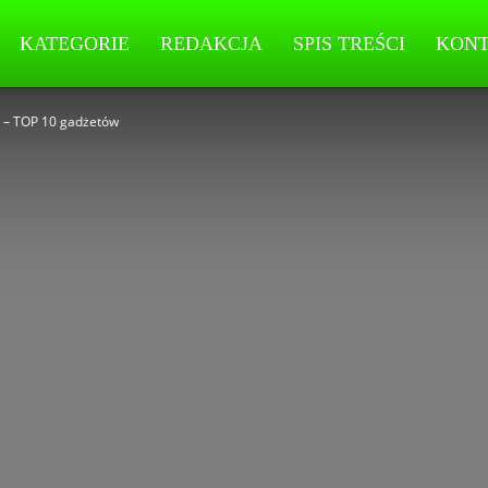
KATEGORIE
REDAKCJA
SPIS TREŚCI
KON
i – TOP 10 gadżetów