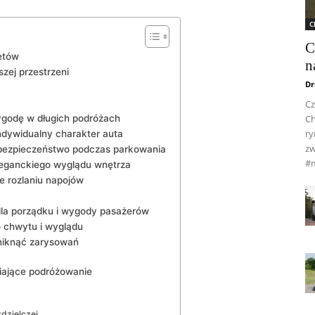
C
C
etów
n
szej przestrzeni
Dr
Cz
ygodę w długich ‌podróżach
Ch
ry
indywidualny charakter auta
zw
bezpieczeństwo podczas parkowania
#
leganckiego wyglądu wnętrza
e rozlaniu napojów
dla ⁣porządku i wygody​ pasażerów
o chwytu i wyglądu
uniknąć zarysowań
iające podróżowanie
dzielczej