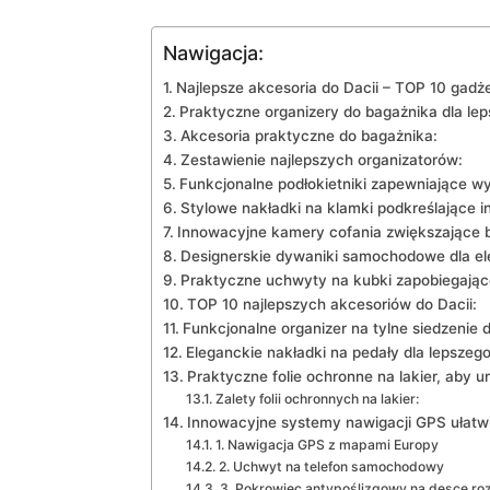
Nawigacja:
Najlepsze akcesoria do Dacii – TOP 10 gadż
Praktyczne organizery do bagażnika dla ‌lep
Akcesoria ‌praktyczne do bagażnika:
Zestawienie najlepszych organizatorów:
Funkcjonalne podłokietniki zapewniające w
Stylowe nakładki ⁣na klamki podkreślające 
Innowacyjne kamery cofania zwiększające 
Designerskie dywaniki samochodowe dla e
Praktyczne uchwyty na⁤ kubki zapobiegając
TOP 10 najlepszych akcesoriów do⁣ Dacii:
Funkcjonalne organizer na tylne siedzenie 
Eleganckie nakładki na ​pedały dla lepszeg
Praktyczne folie ochronne na lakier, aby ​
Zalety folii ochronnych na lakier:
Innowacyjne systemy‌ nawigacji GPS ułatw
1. Nawigacja⁣ GPS⁣ z mapami Europy
2. Uchwyt na ⁤telefon samochodowy
3. Pokrowiec‌ antypoślizgowy na desce roz