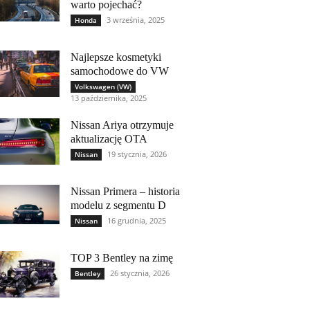
warto pojechać?
3 września, 2025
Honda
Najlepsze kosmetyki
samochodowe do VW
Volkswagen (VW)
13 października, 2025
Nissan Ariya otrzymuje
aktualizację OTA
19 stycznia, 2026
Nissan
Nissan Primera – historia
modelu z segmentu D
16 grudnia, 2025
Nissan
TOP 3 Bentley na zimę
26 stycznia, 2026
Bentley