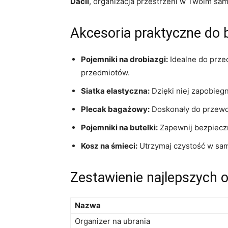
Dacii
, organizacja​ przestrzeni w Twoim s
Akcesoria ‌praktyczne do 
Pojemniki na drobiazgi:
⁣Idealne do prze
przedmiotów.
Siatka⁤ elastyczna:
Dzięki niej zapobiegn
Plecak bagażowy:
Doskonały do przewo
Pojemniki na butelki:
​Zapewnij bezpiec
Kosz na śmieci:
Utrzymaj czystość w sam
Zestawienie najlepszych 
Nazwa
Organizer⁢ na ubrania