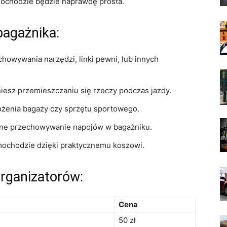
amochodzie będzie naprawdę prosta.
bagażnika:
chowywania narzędzi, linki pewni, lub⁣ innych
iesz przemieszczaniu ‌się‍ rzeczy podczas jazdy.
żenia bagaży czy sprzętu sportowego.
zne ⁣przechowywanie napojów w bagażniku.
ochodzie dzięki praktycznemu koszowi.
organizatorów:
Cena
50 zł