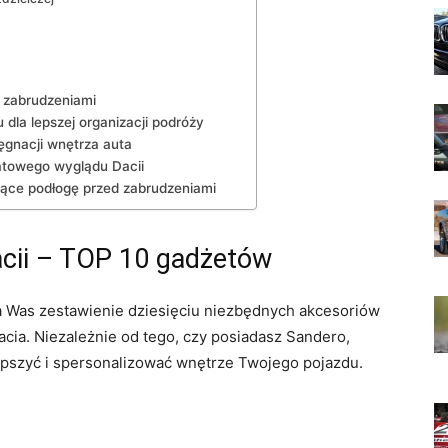
d zabrudzeniami
 dla lepszej ‌organizacji podróży
gnacji ​wnętrza auta
katowego wyglądu Dacii
ące podłogę przed zabrudzeniami
acii – TOP 10 gadżetów
a⁢ Was zestawienie⁤ dziesięciu niezbędnych akcesoriów
cia. Niezależnie od tego, czy posiadasz Sandero,
lepszyć i spersonalizować ‌wnętrze Twojego pojazdu.