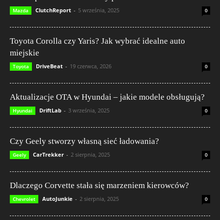
ClutchReport
-
5 września, 2025
Mazda
0
Toyota Corolla czy Yaris? Jak wybrać idealne auto
miejskie
DriveBeat
-
19 czerwca, 2026
Toyota
0
Aktualizacje OTA w Hyundai – jakie modele obsługują?
DriftLab
-
3 września, 2025
Hyundai
0
Czy Geely stworzy własną sieć ładowania?
CarTrekker
-
2 sierpnia, 2025
Geely
0
Dlaczego Corvette stała się marzeniem kierowców?
AutoJunkie
-
2 sierpnia, 2025
Chevrolet
0