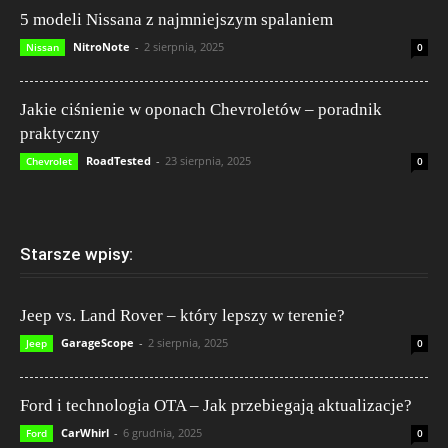
5 modeli Nissana z najmniejszym spalaniem
NitroNote
-
2 sierpnia, 2025
Nissan
0
Jakie ciśnienie w oponach Chevroletów – poradnik
praktyczny
RoadTested
-
23 sierpnia, 2025
Chevrolet
0
Starsze wpisy:
Jeep vs. Land Rover – który lepszy w terenie?
GarageScope
-
2 sierpnia, 2025
Jeep
0
Ford i technologia OTA – Jak przebiegają aktualizacje?
CarWhirl
-
6 grudnia, 2025
Ford
0