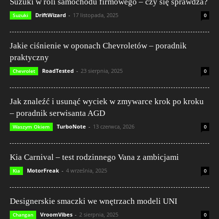
Suzuki w roli samochodu firmowego – czy się sprawdza?
DriftWizard
-
17 listopada, 2025
Suzuki
0
Jakie ciśnienie w oponach Chevroletów – poradnik
praktyczny
RoadTested
-
23 sierpnia, 2025
Chevrolet
0
Jak znaleźć i usunąć wyciek w zmywarce krok po kroku
– poradnik serwisanta AGD
TurboNote
-
13 czerwca, 2026
Waszym Okiem
0
Kia Carnival – test rodzinnego Vana z ambicjami
MotorFreak
-
4 września, 2025
Kia
0
Designerskie smaczki we wnętrzach modeli UNI
VroomVibes
-
2 sierpnia, 2025
Changan
0