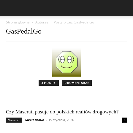
Strona główna
Autorzy
Posty przez GasPedalGo
GasPedalGo
4 POSTY
0 KOMENTARZE
Czy Maserati pasuje do polskich realiów drogowych?
GasPedalGo
-
15 stycznia, 2026
Maserati
0