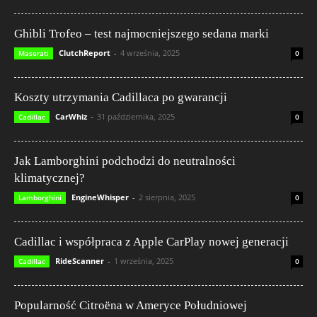
Ghibli Trofeo – test najmocniejszego sedana marki
ClutchReport
-
4 września, 2025
Maserati
0
Koszty utrzymania Cadillaca po gwarancji
CarWhiz
-
31 października, 2025
Cadillac
0
Jak Lamborghini podchodzi do neutralności
klimatycznej?
EngineWhisper
-
2 sierpnia, 2025
Lamborghini
0
Cadillac i współpraca z Apple CarPlay nowej generacji
RideScanner
-
1 września, 2025
Cadillac
0
Popularność Citroëna w Ameryce Południowej