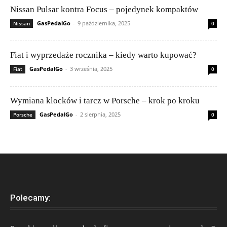
Nissan Pulsar kontra Focus – pojedynek kompaktów
GasPedalGo
-
9 października, 2025
Nissan
0
Fiat i wyprzedaże rocznika – kiedy warto kupować?
GasPedalGo
-
3 września, 2025
Fiat
0
Wymiana klocków i tarcz w Porsche – krok po kroku
GasPedalGo
-
2 sierpnia, 2025
Porsche
0
Polecamy: