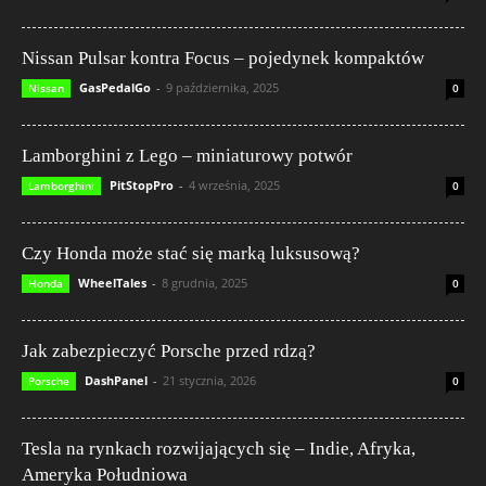
Nissan Pulsar kontra Focus – pojedynek kompaktów
GasPedalGo
-
9 października, 2025
Nissan
0
Lamborghini z Lego – miniaturowy potwór
PitStopPro
-
4 września, 2025
Lamborghini
0
Czy Honda może stać się marką luksusową?
WheelTales
-
8 grudnia, 2025
Honda
0
Jak zabezpieczyć Porsche przed rdzą?
DashPanel
-
21 stycznia, 2026
Porsche
0
Tesla na rynkach rozwijających się – Indie, Afryka,
Ameryka Południowa