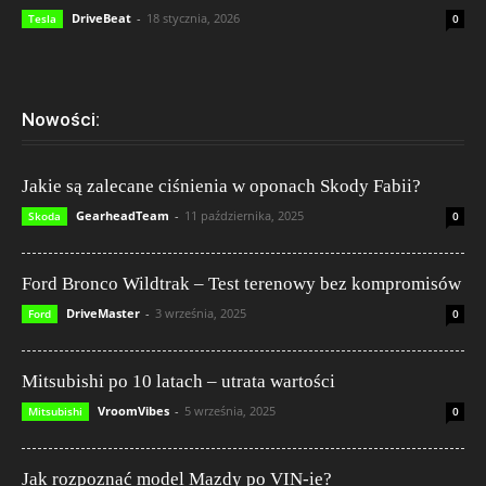
DriveBeat
-
18 stycznia, 2026
Tesla
0
Nowości:
Jakie są zalecane ciśnienia w oponach Skody Fabii?
GearheadTeam
-
11 października, 2025
Skoda
0
Ford Bronco Wildtrak – Test terenowy bez kompromisów
DriveMaster
-
3 września, 2025
Ford
0
Mitsubishi po 10 latach – utrata wartości
VroomVibes
-
5 września, 2025
Mitsubishi
0
Jak rozpoznać model Mazdy po VIN-ie?