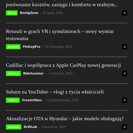
porównanie kosztów, zasięgu i komfortu w realnym...
RevUpZone
-
29 lipca, 2026
Dacia
0
Renault w grach VR i symulatorach – nowy wymiar
testowania
PitStopPro
-
14 listopada, 2025
Renault
0
Cadillac i współpraca z Apple CarPlay nowej generacji
RideScanner
-
1 września, 2025
Cadillac
0
Subaru na YouTubie – vlogi z życia właścicieli
VroomVibes
-
12 października, 2025
Subaru
0
Aktualizacje OTA w Hyundai – jakie modele obsługują?
DriftLab
-
3 września, 2025
Hyundai
0