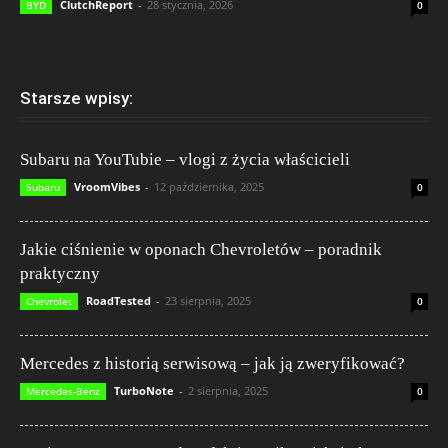
ClutchReport
-
28 stycznia, 2026
BYD
0
Starsze wpisy:
Subaru na YouTubie – vlogi z życia właścicieli
VroomVibes
-
12 października, 2025
Subaru
0
Jakie ciśnienie w oponach Chevroletów – poradnik
praktyczny
RoadTested
-
23 sierpnia, 2025
Chevrolet
0
Mercedes z historią serwisową – jak ją zweryfikować?
TurboNote
-
2 sierpnia, 2025
Mercedes-Benz
0