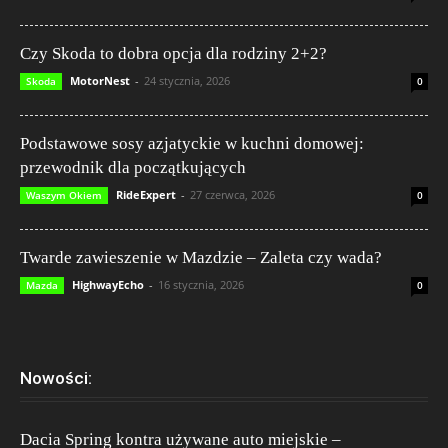
Czy Skoda to dobra opcja dla rodziny 2+2?
MotorNest
-
24 stycznia, 2026
Skoda
0
Podstawowe sosy azjatyckie w kuchni domowej:
przewodnik dla początkujących
RideExpert
-
27 czerwca, 2026
Waszym Okiem
0
Twarde zawieszenie w Mazdzie – Zaleta czy wada?
HighwayEcho
-
16 stycznia, 2026
Mazda
0
Nowości:
Dacia Spring kontra używane auto miejskie –