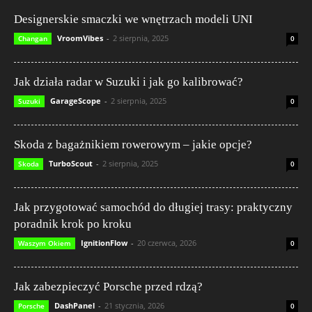
Designerskie smaczki we wnętrzach modeli UNI
VroomVibes
-
2 sierpnia, 2025
Changan
0
Jak działa radar w Suzuki i jak go kalibrować?
GarageScope
-
2 sierpnia, 2025
Suzuki
0
Skoda z bagażnikiem rowerowym – jakie opcje?
TurboScout
-
2 sierpnia, 2025
Skoda
0
Jak przygotować samochód do długiej trasy: praktyczny
poradnik krok po kroku
IgnitionFlow
-
20 czerwca, 2026
Waszym Okiem
0
Jak zabezpieczyć Porsche przed rdzą?
DashPanel
-
21 stycznia, 2026
Porsche
0