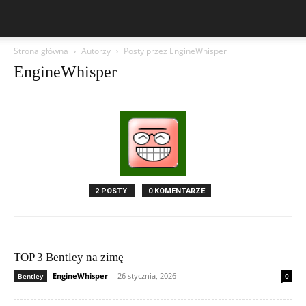
Strona główna
Autorzy
Posty przez EngineWhisper
EngineWhisper
2 POSTY
0 KOMENTARZE
TOP 3 Bentley na zimę
EngineWhisper
-
26 stycznia, 2026
Bentley
0