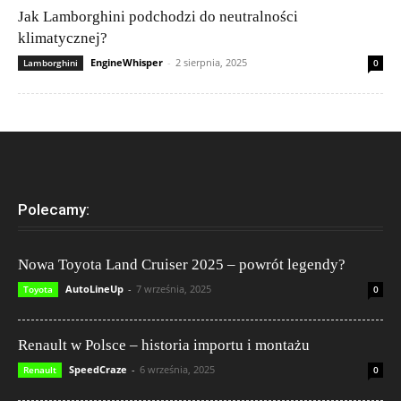
Jak Lamborghini podchodzi do neutralności
klimatycznej?
EngineWhisper
-
2 sierpnia, 2025
Lamborghini
0
Polecamy:
Nowa Toyota Land Cruiser 2025 – powrót legendy?
AutoLineUp
-
7 września, 2025
Toyota
0
Renault w Polsce – historia importu i montażu
SpeedCraze
-
6 września, 2025
Renault
0