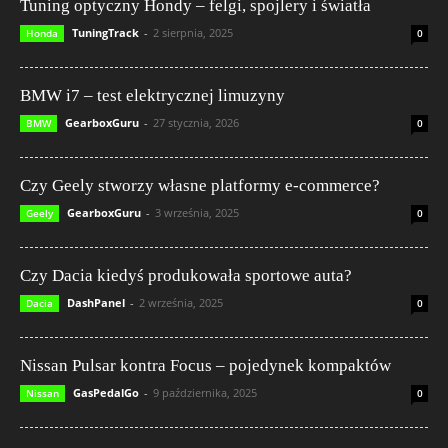
Tuning optyczny Hondy – felgi, spojlery i światła
TuningTrack
-
2 sierpnia, 2025
Honda
0
BMW i7 – test elektrycznej limuzyny
GearboxGuru
-
27 stycznia, 2026
BMW
0
Czy Geely stworzy własne platformy e-commerce?
GearboxGuru
-
3 września, 2025
Geely
0
Czy Dacia kiedyś produkowała sportowe auta?
DashPanel
-
2 września, 2025
Dacia
0
Nissan Pulsar kontra Focus – pojedynek kompaktów
GasPedalGo
-
9 października, 2025
Nissan
0