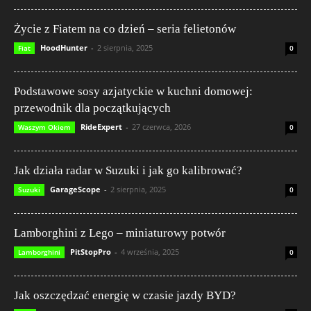
Życie z Fiatem na co dzień – seria felietonów
HoodHunter
-
2 sierpnia, 2025
Fiat
0
Podstawowe sosy azjatyckie w kuchni domowej:
przewodnik dla początkujących
RideExpert
-
27 czerwca, 2026
Waszym Okiem
0
Jak działa radar w Suzuki i jak go kalibrować?
GarageScope
-
2 sierpnia, 2025
Suzuki
0
Lamborghini z Lego – miniaturowy potwór
PitStopPro
-
4 września, 2025
Lamborghini
0
Jak oszczędzać energię w czasie jazdy BYD?