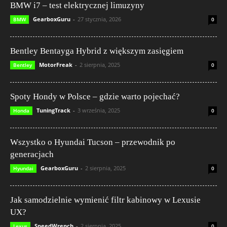
BMW i7 – test elektrycznej limuzyny
GearboxGuru
-
27 stycznia, 2026
BMW
0
Bentley Bentayga Hybrid z większym zasięgiem
MotorFreak
-
2 sierpnia, 2025
Bentley
0
Spoty Hondy w Polsce – gdzie warto pojechać?
TuningTrack
-
3 września, 2025
Honda
0
Wszystko o Hyundai Tucson – przewodnik po
generacjach
GearboxGuru
-
2 sierpnia, 2025
Hyundai
0
Jak samodzielnie wymienić filtr kabinowy w Lexusie
UX?
SpeedWrench
-
2 sierpnia, 2025
Lexus
0