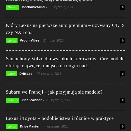
MechanicMind
-
19 stycznia, 2026
Nissan
0
Który Lexus na pierwsze auto premium – używany CT, IS
czy NX i co...
VroomVibes
-
21 lipca, 2026
Lexus
0
Samochody Volvo dla wysokich kierowców które modele
oferują najwięcej miejsca na nogi i nad...
DriftLab
-
27 czerwca, 2026
Volvo
0
Subaru we Francji – jak przyjmują się modele?
RideScanner
-
25 stycznia, 2026
Subaru
0
Lexus i Toyota – podobieństwa i różnice w praktyce
DriveMaster
-
4 września, 2025
Lexus
0