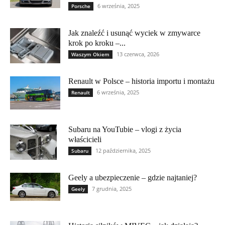
6 września, 2025
Porsche
Jak znaleźć i usunąć wyciek w zmywarce
krok po kroku –...
13 czerwca, 2026
Waszym Okiem
Renault w Polsce – historia importu i montażu
6 września, 2025
Renault
Subaru na YouTubie – vlogi z życia
właścicieli
12 października, 2025
Subaru
Geely a ubezpieczenie – gdzie najtaniej?
7 grudnia, 2025
Geely