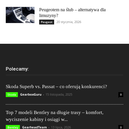
Peugeotem na ślub – alternatywa dla
limuzyny?
20 stycznia, 2026
Peugeot
Polecamy:
Skoda Superb vs. Passat – co oferują konkurenci?
GearboxGuru
-
15 listopada, 2025
Skoda
0
Top 7 modeli Bentley na długie trasy – komfort,
wyciszenie kabiny i osiągi w...
GearheadTeam
-
13 lipca, 2026
Bentley
0