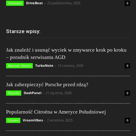
DriveBeat
-
23 października, 2025
Chevrolet
0
Starsze wpisy:
Jak znaleźć i usunąć wyciek w zmywarce krok po kroku
– poradnik serwisanta AGD
TurboNote
-
13 czerwca, 2026
Waszym Okiem
0
Jak zabezpieczyć Porsche przed rdzą?
DashPanel
-
21 stycznia, 2026
Porsche
0
Popularność Citroëna w Ameryce Południowej
VroomVibes
-
2 września, 2025
Citroën
0