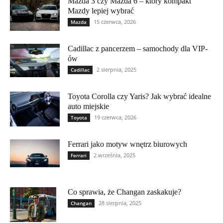
Mazda 3 czy Mazda 6 – który kompakt
Mazdy lepiej wybrać
15 czerwca, 2026
Mazda
Cadillac z pancerzem – samochody dla VIP-
ów
2 sierpnia, 2025
Cadillac
Toyota Corolla czy Yaris? Jak wybrać idealne
auto miejskie
19 czerwca, 2026
Toyota
Ferrari jako motyw wnętrz biurowych
2 września, 2025
Ferrari
Co sprawia, że Changan zaskakuje?
28 sierpnia, 2025
Changan