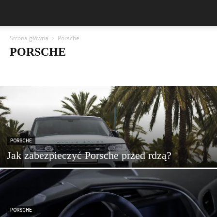
Strona główna
Porsche
PORSCHE
Aston Martin
Bentley
BMW
BYD
Cadillac
Changan
Chevrolet
Citroën
Dacia
Ferrari
Fiat
Ford
Geely
Honda
Hyundai
Jeep
Kia
Lamborghini
Lexus
Maserati
Mazda
Mercedes-Benz
Mitsubishi
Nissan
Peugeot
Porsche
Renault
Rolls-Royce
Skoda
Subaru
Suzuki
Tesla
Toyota
Volkswagen (VW)
Volvo
Waszym Okiem
PORSCHE
Jak zabezpieczyć Porsche przed rdzą?
PORSCHE