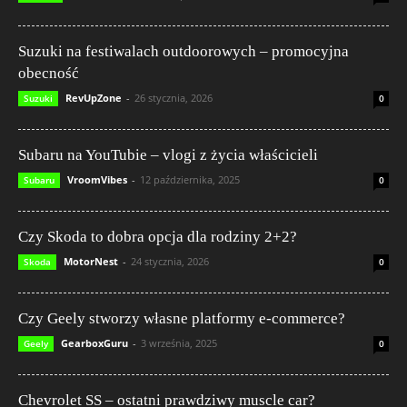
Suzuki na festiwalach outdoorowych – promocyjna
obecność
RevUpZone
-
26 stycznia, 2026
Suzuki
0
Subaru na YouTubie – vlogi z życia właścicieli
VroomVibes
-
12 października, 2025
Subaru
0
Czy Skoda to dobra opcja dla rodziny 2+2?
MotorNest
-
24 stycznia, 2026
Skoda
0
Czy Geely stworzy własne platformy e-commerce?
GearboxGuru
-
3 września, 2025
Geely
0
Chevrolet SS – ostatni prawdziwy muscle car?