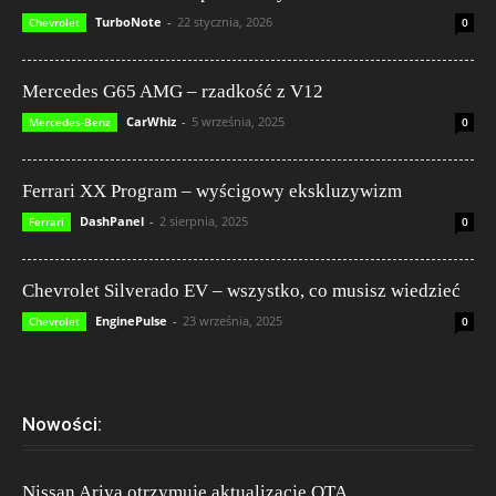
TurboNote
-
22 stycznia, 2026
Chevrolet
0
Mercedes G65 AMG – rzadkość z V12
CarWhiz
-
5 września, 2025
Mercedes-Benz
0
Ferrari XX Program – wyścigowy ekskluzywizm
DashPanel
-
2 sierpnia, 2025
Ferrari
0
Chevrolet Silverado EV – wszystko, co musisz wiedzieć
EnginePulse
-
23 września, 2025
Chevrolet
0
Nowości:
Nissan Ariya otrzymuje aktualizację OTA