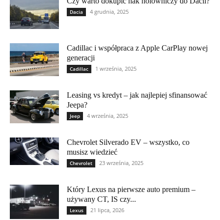
Czy warto dokupić hak holowniczy do Dacii?
4 grudnia, 2025
Dacia
Cadillac i współpraca z Apple CarPlay nowej
generacji
1 września, 2025
Cadillac
Leasing vs kredyt – jak najlepiej sfinansować
Jeepa?
4 września, 2025
Jeep
Chevrolet Silverado EV – wszystko, co
musisz wiedzieć
23 września, 2025
Chevrolet
Który Lexus na pierwsze auto premium –
używany CT, IS czy...
21 lipca, 2026
Lexus