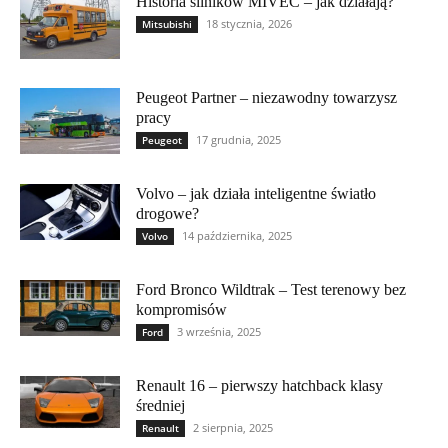
Historia silników MIVEC – jak działają?
18 stycznia, 2026
Mitsubishi
Peugeot Partner – niezawodny towarzysz
pracy
17 grudnia, 2025
Peugeot
Volvo – jak działa inteligentne światło
drogowe?
14 października, 2025
Volvo
Ford Bronco Wildtrak – Test terenowy bez
kompromisów
3 września, 2025
Ford
Renault 16 – pierwszy hatchback klasy
średniej
2 sierpnia, 2025
Renault