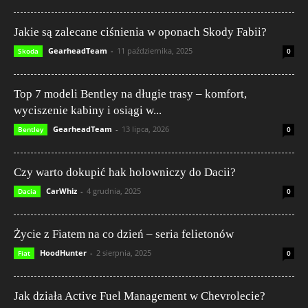
Jakie są zalecane ciśnienia w oponach Skody Fabii?
GearheadTeam
-
11 października, 2025
Skoda
0
Top 7 modeli Bentley na długie trasy – komfort,
wyciszenie kabiny i osiągi w...
GearheadTeam
-
13 lipca, 2026
Bentley
0
Czy warto dokupić hak holowniczy do Dacii?
CarWhiz
-
4 grudnia, 2025
Dacia
0
Życie z Fiatem na co dzień – seria felietonów
HoodHunter
-
2 sierpnia, 2025
Fiat
0
Jak działa Active Fuel Management w Chevrolecie?