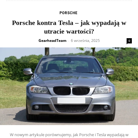
PORSCHE
Porsche kontra Tesla – jak wypadają w
utracie wartości?
GearheadTeam
6 września, 2025
-
0
W nowym artykule porównujemy, jak Porsche i Tesla wypadają w