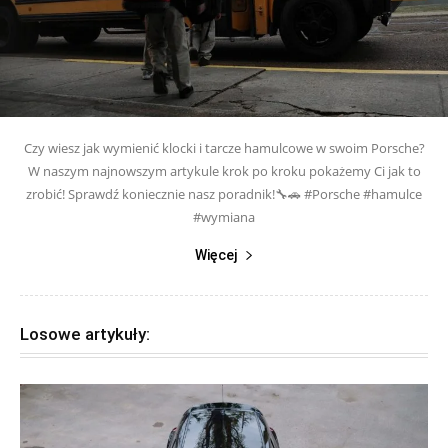
Czy wiesz jak wymienić klocki i tarcze hamulcowe w swoim Porsche?
W naszym najnowszym artykule krok po kroku pokażemy Ci jak to
zrobić! Sprawdź koniecznie nasz poradnik!🔧🚗 #Porsche #hamulce
#wymiana
Więcej
Losowe artykuły: