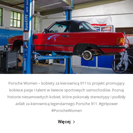
Porsche Women – kobiety za kierownicą 911 to projekt promujący
kobiece pasje i talent w świecie sportowych samochodów. Poznaj
historie niesamowitych kobiet, które pokonały stereotypy i podbiły
asfalt za kierownicą legendarnego Porsche 911. #girlpower
#PorscheWomen
Więcej