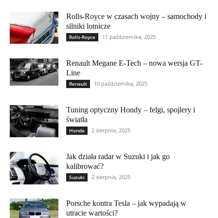
Rolls-Royce w czasach wojny – samochody i
silniki lotnicze
11 października, 2025
Rolls-Royce
Renault Megane E-Tech – nowa wersja GT-
Line
10 października, 2025
Renault
Tuning optyczny Hondy – felgi, spojlery i
światła
2 sierpnia, 2025
Honda
Jak działa radar w Suzuki i jak go
kalibrować?
2 sierpnia, 2025
Suzuki
Porsche kontra Tesla – jak wypadają w
utracie wartości?