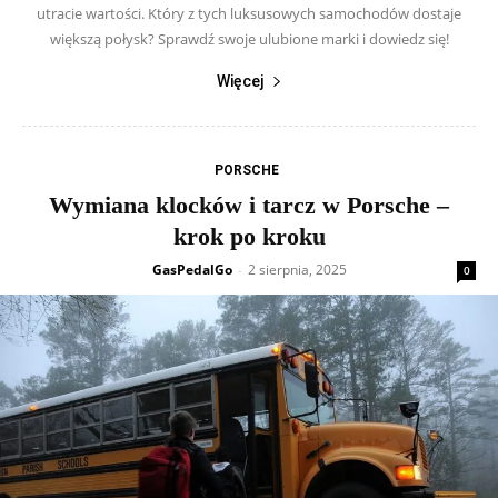
utracie wartości. Który z tych luksusowych samochodów dostaje
większą połysk? Sprawdź swoje ulubione marki i dowiedz się!
Więcej
PORSCHE
Wymiana klocków i tarcz w Porsche –
krok po kroku
GasPedalGo
2 sierpnia, 2025
-
0