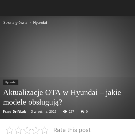
Strona główna
Hyundai
Hyundai
Aktualizacje OTA w Hyundai – jakie
modele obsługują?
Przez
DriftLab
-
3 września, 2025
237
0
Rate this post